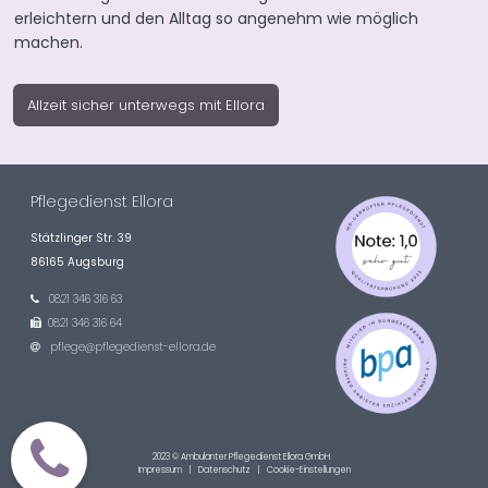
erleichtern und den Alltag so angenehm wie möglich
machen.
Allzeit sicher unterwegs mit Ellora
Pflegedienst Ellora
Stätzlinger Str. 39
86165 Augsburg
0821 346 316 63

0821 346 316 64

pflege@pflegedienst-ellora.de

2023 © Ambulanter Pflegedienst Ellora GmbH
Impressum
|
Datenschutz
| Cookie-Einstellungen