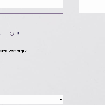
5
4
enst versorgt?