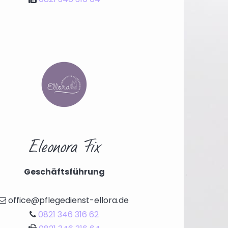
Eleonora Fix
Gesch
äftsführung
office@pflegedienst-ellora.de

0821 346 316 62
