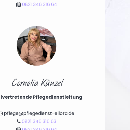
0821 346 316 64

Cornelia Künzel
llvertretende Pflegedienstleitung
pflege@pflegedienst-ellora.de

0821 346 316 63

0821 346 316 64
