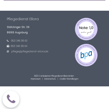
Pflegedienst Ellora
Stätzlinger Str. 39
86165 Augsburg
0821 346 316 63

0821 346 316 64

pflege@pflegedienst-ellora.de

2023 © Ambulanter Pflegedienst Ellora GmbH
Impressum
|
Datenschutz
| Cookie-Einstellungen